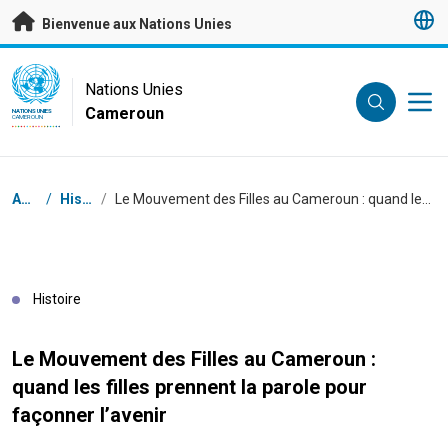
Passer au contenu principal
Bienvenue aux Nations Unies
UN Logo
Nations Unies
Cameroun
NATIONS UNIES
CAMEROUN
Fil d'Ariane
Accueil
/
Histoires
/
Le Mouvement des Filles au Cameroun : quand les filles prennent la parole pour façonner l’avenir
Histoire
Le Mouvement des Filles au Cameroun :
quand les filles prennent la parole pour
façonner l’avenir