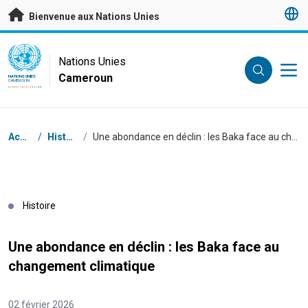
Passer au contenu principal
Bienvenue aux Nations Unies
UN Logo
Nations Unies
Cameroun
NATIONS UNIES
CAMEROUN
Fil d'Ariane
Accueil
/
Histoires
/
Une abondance en déclin : les Baka face au changement climatique
Histoire
Une abondance en déclin : les Baka face au
changement climatique
02 février 2026