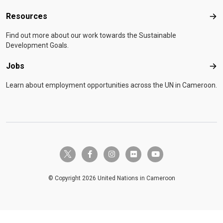
Resources
Res
Find out more about our work towards the Sustainable
Development Goals.
Jobs
Job
Learn about employment opportunities across the UN in Cameroon.
twitter-x
facebook-f
instagram
flickr
youtube
© Copyright 2026 United Nations in Cameroon