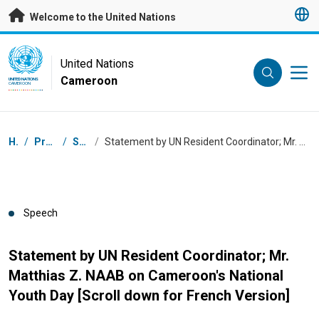
Skip to main content
Welcome to the United Nations
UN Logo
United Nations
Cameroon
UNITED NATIONS
CAMEROON
Breadcrumb
Home
/
Press Centre
/
Speeches
/
Statement by UN Resident Coordinator; Mr. Matthias Z. NAAB on Cameroon's National Youth Day [Scroll down for French Version]
Speech
Statement by UN Resident Coordinator; Mr.
Matthias Z. NAAB on Cameroon's National
Youth Day [Scroll down for French Version]