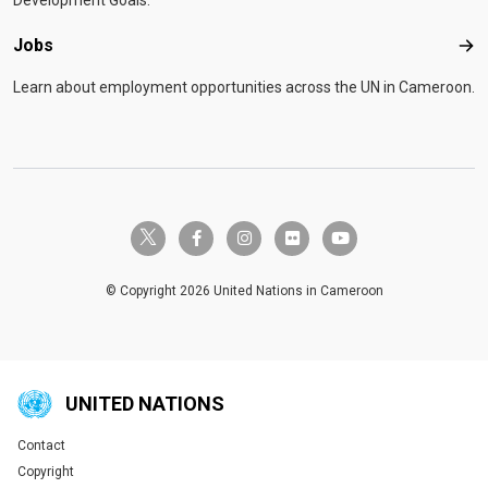
Jobs
Job
Learn about employment opportunities across the UN in Cameroon.
twitter-x
facebook-f
instagram
flickr
youtube
© Copyright 2026 United Nations in Cameroon
UNITED NATIONS
Contact
Global U.N. menu
Copyright