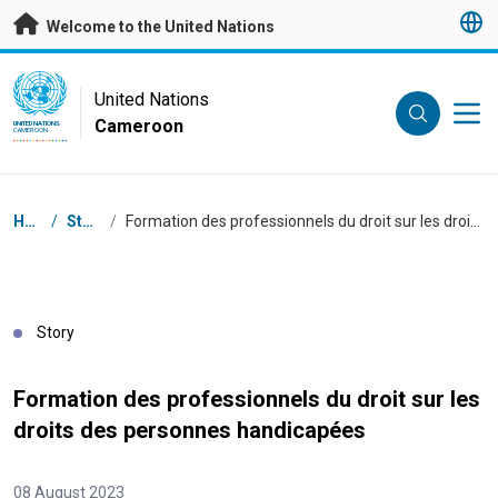
Skip to main content
Welcome to the United Nations
UN Logo
United Nations
Cameroon
UNITED NATIONS
CAMEROON
Breadcrumb
Home
/
Stories
/
Formation des professionnels du droit sur les droits des personnes handicapées
Story
Formation des professionnels du droit sur les
droits des personnes handicapées
08 August 2023