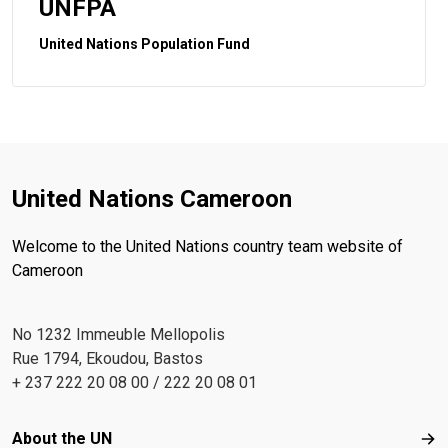
UNFPA
United Nations Population Fund
United Nations Cameroon
Welcome to the United Nations country team website of
Cameroon
No 1232 Immeuble Mellopolis
Rue 1794, Ekoudou, Bastos
+ 237 222 20 08 00 / 222 20 08 01
Footer menu
About the UN
Abo