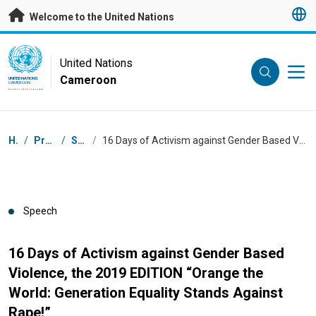
Skip to main content
Welcome to the United Nations
UN Logo
United Nations
Cameroon
UNITED NATIONS
CAMEROON
Breadcrumb
Home
/
Press Centre
/
Speeches
/
16 Days of Activism against Gender Based Violence, the 2019 EDITION “Orange the World: Generation Equality Stands Against Rape!”
Speech
16 Days of Activism against Gender Based
Violence, the 2019 EDITION “Orange the
World: Generation Equality Stands Against
Rape!”