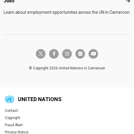
Jobs
Job
Learn about employment opportunities across the UN in Cameroon.
twitter-x
facebook-f
instagram
flickr
youtube
© Copyright 2026 United Nations in Cameroon
UNITED NATIONS
Contact
Global U.N. menu
Copyright
Fraud Alert
Privacy Notice