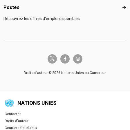
Postes
Pos
Découvrez les offres d'emploi disponibles.
twitter-x
facebook-f
instagram
Droits d'auteur © 2026 Nations Unies au Cameroun
NATIONS UNIES
Contacter
Global U.N. menu
Droits d'auteur
Courriers frauduleux