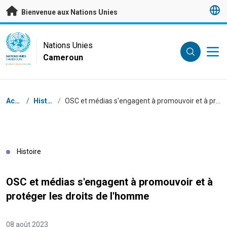
Passer au contenu principal
Bienvenue aux Nations Unies
UN Logo
Nations Unies
Cameroun
NATIONS UNIES
CAMEROUN
Fil d'Ariane
Accueil
/
Histoires
/
OSC et médias s'engagent à promouvoir et à protéger les droits de l'homme
Histoire
OSC et médias s'engagent à promouvoir et à
protéger les droits de l'homme
08 août 2023