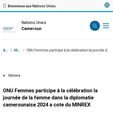
Passer au contenu principal
Bienvenue aux Nations Unies
UN Logo
Nations Unies
Cameroun
NATIONS UNIES
CAMEROUN
Fil d'Ariane
Accueil
/
Histoires
/
ONU Femmes participe à la célébration la journée de la femme dans la diplomatie camerounaise 2024 a cote du MINREX
Histoire
ONU Femmes participe à la célébration la
journée de la femme dans la diplomatie
camerounaise 2024 a cote du MINREX