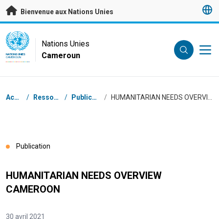
Passer au contenu principal
Bienvenue aux Nations Unies
UN Logo
Nations Unies
Cameroun
NATIONS UNIES
CAMEROUN
Fil d'Ariane
Accueil
/
Ressources
/
Publications
/
HUMANITARIAN NEEDS OVERVIEW CAMEROON
Publication
HUMANITARIAN NEEDS OVERVIEW
CAMEROON
30 avril 2021