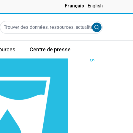
Français
English
Trouver des données, ressources, actualités et autres informati
Submit search
ources
Centre de presse
6