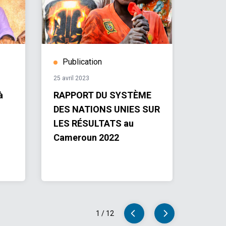
Publication
Publ
25 avril 2023
16 sept
à
RAPPORT DU SYSTÈME
Plan-
DES NATIONS UNIES SUR
Coopé
LES RÉSULTATS au
Unies 
Cameroun 2022
Dével
au Ca
1
/
12