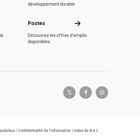
développement durable
s
Postes
Postes
la
Découvrez les offres d'emploi
disponibles.
twitter-x
facebook-f
instagram
rauduleux
Confidentialité de l'information
Index de A à Z