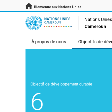
Passer au contenu principal
Bienvenue aux Nations Unies
UN Logo
Nations Unie
NATIONS UNIES
CAMEROUN
Cameroun
À propos de nous
Objectifs de dé
Objectif de développement durable
6