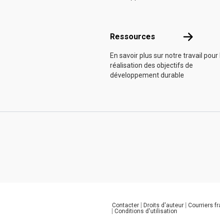
Ressource
Ressources
En savoir plus sur notre travail pour 
réalisation des objectifs de
développement durable
Contacter
Droits d'auteur
Courriers f
Global U.N. menu
Conditions d'utilisation