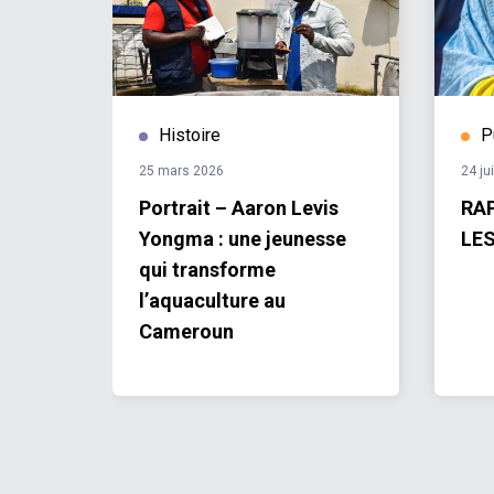
Histoire
P
25 mars 2026
24 ju
taires
Portrait – Aaron Levis
RA
our
Yongma : une jeunesse
LES
ages.
qui transforme
l’aquaculture au
Cameroun