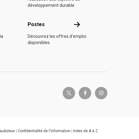
développement durable
s
Postes
Postes
la
Découvrez les offres d'emploi
disponibles.
twitter-x
facebook-f
instagram
rauduleux
Confidentialité de l'information
Index de A à Z