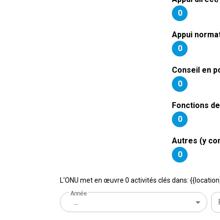
0
Appui normat
0
Conseil en po
0
Fonctions de
0
Autres (y co
0
L'ONU met en œuvre 0 activités clés dans: {{location
Année
...