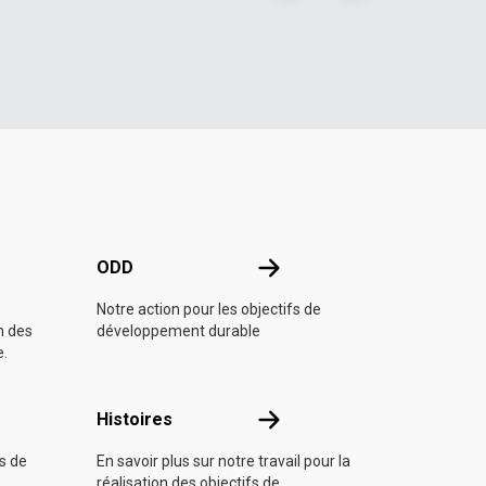
e l'ONU
ODD
ODD
Notre action pour les objectifs de
n des
développement durable
e.
Histoires
Histoires
fs de
En savoir plus sur notre travail pour la
réalisation des objectifs de