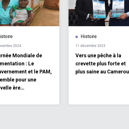
istoire
Histoire
ovembre 2024
11 décembre 2023
rnée Mondiale de
Vers une pêche à la
limentation : Le
crevette plus forte et
vernement et le PAM,
plus saine au Camero
emble pour une
velle ère
utosuffisance des
munautés de l’Est
ce au PULCCA.