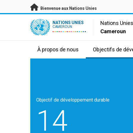
Passer au contenu principal
Bienvenue aux Nations Unies
UN Logo
Nations Unie
NATIONS UNIES
CAMEROUN
Cameroun
À propos de nous
Objectifs de dé
Objectif de développement durable
14