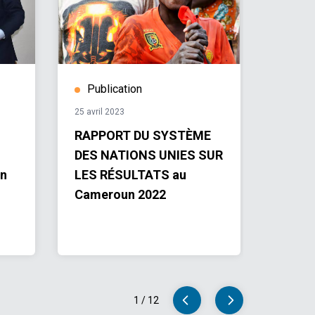
Publication
Hist
25 avril 2023
20 juille
RAPPORT DU SYSTÈME
Un pr
DES NATIONS UNIES SUR
amélio
un
LES RÉSULTATS au
alime
Cameroun 2022
les pl
Logon
1
/
12