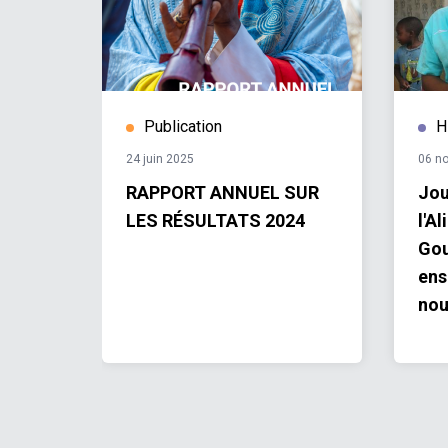
Publication
H
24 juin 2025
06 n
L SUR
RAPPORT ANNUEL SUR
Jou
T
LES RÉSULTATS 2024
l'A
Gou
SIVE,
ens
nou
d'a
com
grâ