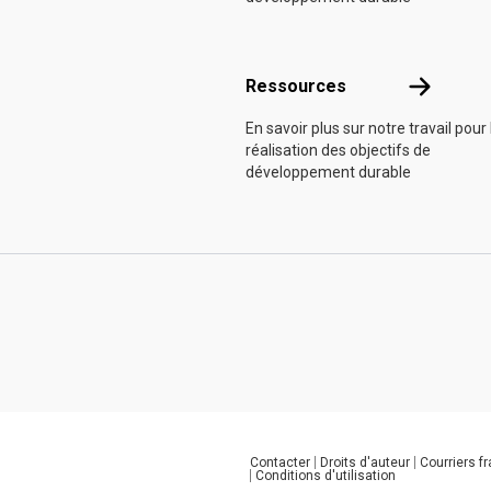
Ressource
Ressources
En savoir plus sur notre travail pour 
réalisation des objectifs de
développement durable
Contacter
Droits d'auteur
Courriers f
Global U.N. menu
Conditions d'utilisation